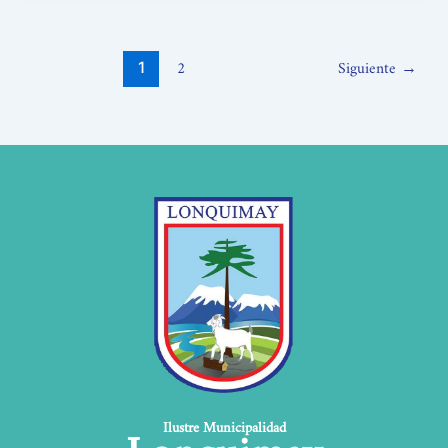
2
Siguiente
→
1
Lonquimay
Ilustre Municipalidad