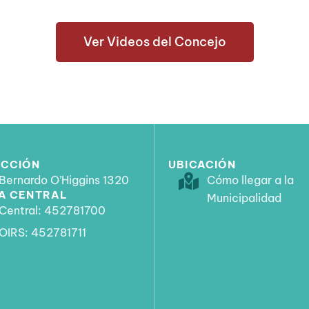
Ver Videos del Concejo
ECCIÓN
UBICACIÓN
Bernardo O’Higgins 1320
Cómo llegar a la
A CENTRAL
Municipalidad
Central: 452781700
OIRS: 452781711