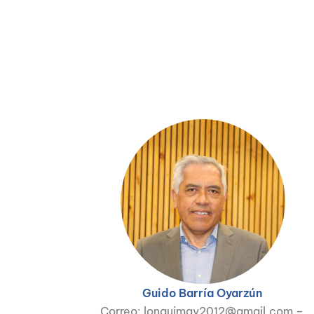
Guido Barría Oyarzún
Correo: lonquimay2012@gmail.com –