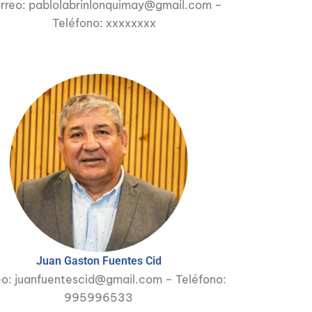
rreo: pablolabrinlonquimay@gmail.com –
Teléfono: xxxxxxxx
Juan Gaston Fuentes Cid
eo: juanfuentescid@gmail.com – Teléfono:
995996533