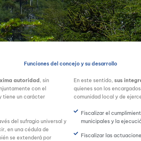
Funciones del concejo y su desarrollo
áxima autoridad
, sin
En este sentido,
sus integ
onjuntamente con el
quienes son los encargados 
y tiene un carácter
comunidad local y de ejerc
Fiscalizar el cumplimien
vés del sufragio universal y
municipales y la ejecuci
ir, en una cédula de
Fiscalizar las actuacione
bién se extenderá por