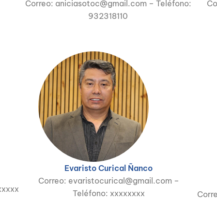
Correo: aniciasotoc@gmail.com – Teléfono:
Co
932318110
Evaristo Curical Ñanco
Correo: evaristocurical@gmail.com –
xxxxx
Teléfono: xxxxxxxx
Corr