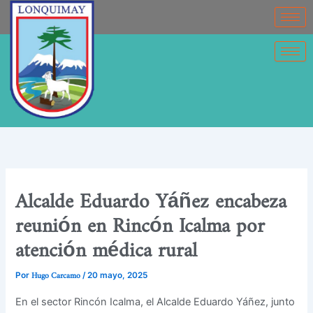
Ir
contenido
al
contenido
Alcalde Eduardo Yáñez encabeza
reunión en Rincón Icalma por
atención médica rural
Hugo Carcamo
Por
/
20 mayo, 2025
En el sector Rincón Icalma, el Alcalde Eduardo Yáñez, junto