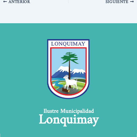
ANTERIOR
SIGUIENTE
Lonquimay
Ilustre Municipalidad