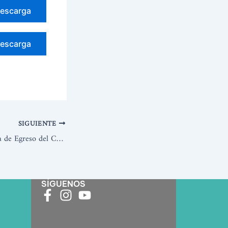
escarga
escarga
SIGUIENTE
Ceremonia Simbólica de Egreso del Cuarto Medio A del Liceo Bicentenario Polivalente de Lonquimay
SÍGUENOS