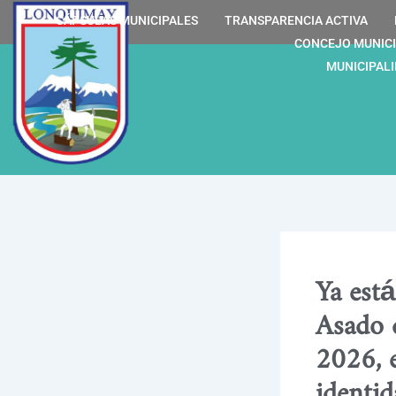
Ir
contenido
CÁPSULAS MUNICIPALES
TRANSPARENCIA ACTIVA
al
CONCEJO MUNIC
contenido
MUNICIPAL
Ya está
Asado 
2026, 
identid