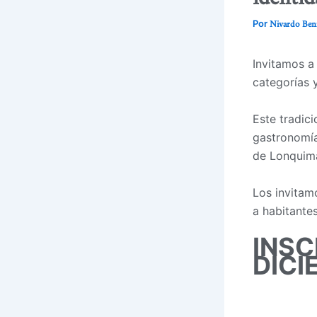
Nivardo Ben
Por
Invitamos a
categorías 
Este tradic
gastronomía 
de Lonquim
Los invitam
a habitantes
INSC
DICI