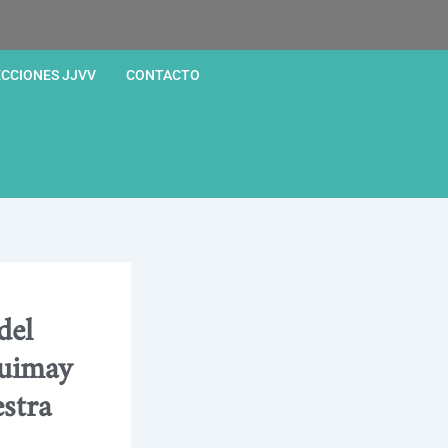
ECCIONES JJVV
CONTACTO
del
quimay
stra