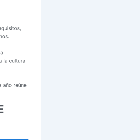
quisitos,
mos.
la
 la cultura
a año reúne
E