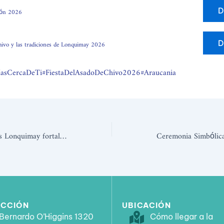
ción 2026
D
hivo y las tradiciones de Lonquimay 2026
D
asCercaDeTi
#FiestaDelAsadoDeChivo2026
#Araucania
Después de 30 años Lonquimay fortalece su producción forrajera con inversión regional de 640 millones lo que permitirá establecer 350 hectáreas de alfalfa
ECCIÓN
UBICACIÓN
Bernardo O’Higgins 1320
Cómo llegar a la