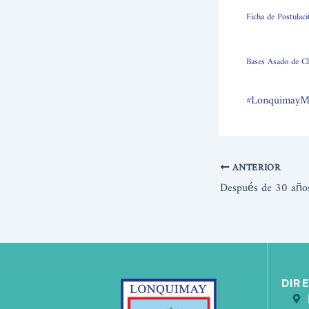
Ficha de Postula
Bases Asado de C
#LonquimayM
ANTERIOR
DIR