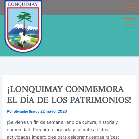
Ir
contenido
al
contenido
¡LONQUIMAY CONMEMORA
EL DÍA DE LOS PATRIMONIOS!
Alejandro Bravo
Por
/
22 mayo, 2026
¡Se viene un fin de semana lleno de cultura, historia y
comunidad! Prepara tu agenda y súmate a estas
actividades imperdibles para celebrar nuestras raíces: