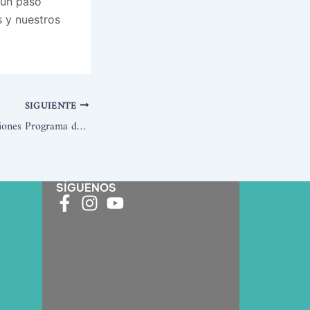
 un paso
s y nuestros
SIGUIENTE
Abiertas las postulaciones Programa de Alfalfa 2026-2027: Convocatoria para el establecimiento de una hectárea de alfalfa
SÍGUENOS