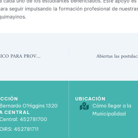
 a cada uno de los estudiantes beneficiados. Este apoyo es
ara seguir impulsando la formación profesional de nuestra
quimayinos.
CONCURSO PUBLICO PARA PROVEER 01 CARGO DE PROFESIONAL PROGRAMA PRLAC 2025
ECCIÓN
UBICACIÓN
Bernardo O’Higgins 1320
Cómo llegar a la
A CENTRAL
Municipalidad
Central: 452781700
OIRS: 452781711