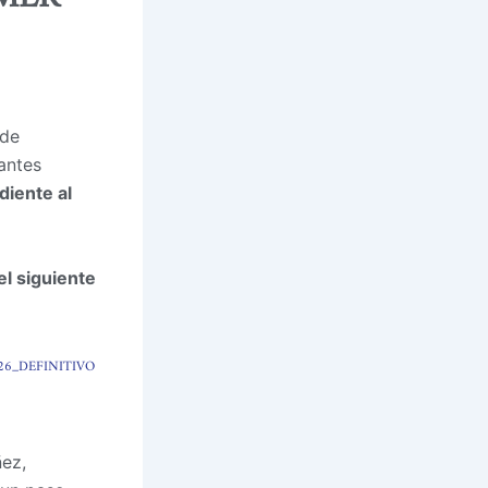
 de
antes
diente al
el siguiente
26_DEFINITIVO
ñez,