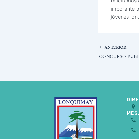
felicitamos
imporante p
jóvenes lon
ANTERIOR
DIR
MES