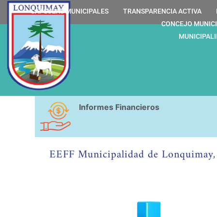
Ir
contenido
CÁPSULAS MUNICIPALES
TRANSPARENCIA ACTIVA
al
CONCEJO MUNIC
contenido
MUNICIPAL
Informes Financieros
EEFF Municipalidad de Lonquimay, 