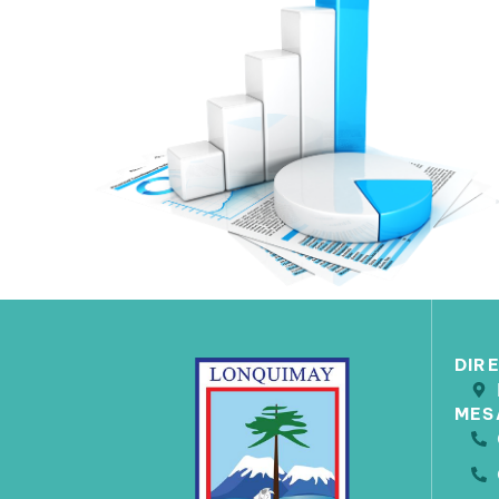
DIR
MES